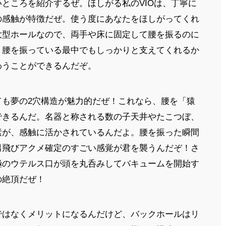
ところを紹介するぜ。ほしがる私のVIOは、丁寧に
の感触が特徴だぜ。使う度にあなたをほしがってくれ
大型ホールなので、両手や床に固定して腰を振るのに
。腰を振っている最中でもしっかりと支えてくれるか
わうことができるんだぞ。
ても夢の2穴構造が魅力的だぜ！これなら、腰を「猿
できるんだ。名器と称される数の子天井やたこつぼ、
素が、感触に活かされているんだよ。腰を振った瞬間
男飛びアクメ確定のすごい感覚が君を襲うんだぞ！さ
極のウテルス口が頭を丸呑みしてバキュームを開始す
の絶頂だぜ！
ではなくメリットになるんだけど、バックホールはリ