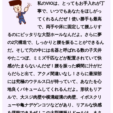
私のVIOは、とってもお手入れが丁
寧で、いつでもあなたをほしがっ
てくれるんだぜ！使い勝手も最高
で、両手や床に固定して腰ふりす
るのにピッタリな大型ホールなんだよ。さらに夢
の2穴構造で、しっかりと腰を振ることができるん
だ。そして穴の中には名器と呼ばれる数の子天井
やたこつぼ、ミミズ千匹などが配置されていて快
感がたまらないんだぜ！腰を振った瞬間に汁がだ
らだらと出て、アクメ間違いなし！さらに最深部
には究極のウテルス口が待っていて、あなたを心
地良くバキュームしてくれるんだよ。形状もリア
ルで、大スジ肉壁や横溝縦溝の肉壁、イボスクリ
ューや亀ナデゲンコツなどがあり、リアルな快感
を堪能できるぜ！この大型腰振りドールは、まさ