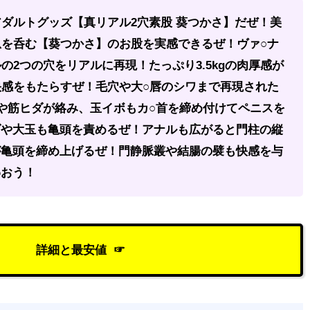
ダルトグッズ【真リアル2穴素股 葵つかさ】だぜ！美
息を呑む【葵つかさ】のお股を実感できるぜ！ヴァ○ナ
の2つの穴をリアルに再現！たっぷり3.5kgの肉厚感が
快感をもたらすぜ！毛穴や大○唇のシワまで再現された
や筋ヒダが絡み、玉イボもカ○首を締め付けてペニスを
ダや大玉も亀頭を責めるぜ！アナルも広がると門柱の縦
が亀頭を締め上げるぜ！門静脈叢や結腸の襞も快感を与
わおう！
詳細と最安値