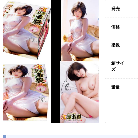
発売
価格
指数
箱サイ
ズ
重量