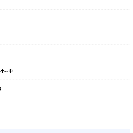
ー小～中
富